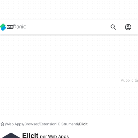
Web Apps
Browser
Estensioni E Strumenti
Elicit
Elicit
per Web Apps