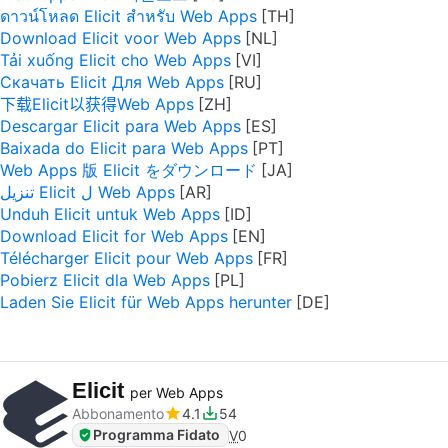
ดาวน์โหลด Elicit สำหรับ Web Apps
Download Elicit voor Web Apps
Tải xuống Elicit cho Web Apps
Скачать Elicit Для Web Apps
下载Elicit以获得Web Apps
Descargar Elicit para Web Apps
Baixada do Elicit para Web Apps
Web Apps 版 Elicit をダウンロード
تنزيل Elicit ل Web Apps
Unduh Elicit untuk Web Apps
Download Elicit for Web Apps
Télécharger Elicit pour Web Apps
Pobierz Elicit dla Web Apps
Laden Sie Elicit für Web Apps herunter
Elicit
per Web Apps
Abbonamento
4.1
54
Programma Fidato
V
0