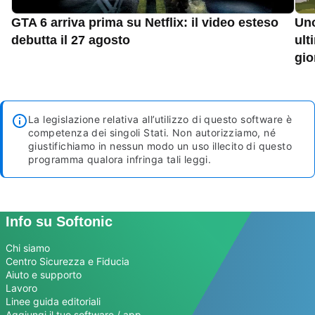
GTA 6 arriva prima su Netflix: il video esteso
Uno
debutta il 27 agosto
ult
gio
La legislazione relativa all’utilizzo di questo software è
competenza dei singoli Stati. Non autorizziamo, né
giustifichiamo in nessun modo un uso illecito di questo
programma qualora infringa tali leggi.
Info su Softonic
Chi siamo
Centro Sicurezza e Fiducia
Aiuto e supporto
Lavoro
Linee guida editoriali
Aggiungi il tuo software / app